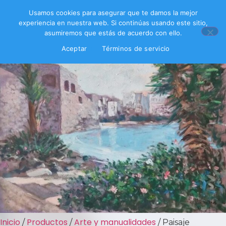
Usamos cookies para asegurar que te damos la mejor
experiencia en nuestra web. Si continúas usando este sitio,
asumiremos que estás de acuerdo con ello.
Aceptar
Términos de servicio
Inicio
Productos
Arte y manualidades
/
/
/ Paisaje