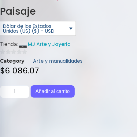
Paisaje
Dólar de los Estados
Unidos (US) ($) - USD
MJ Arte y Joyeria
Tienda:
0
Arte y manualidades
Category
de
$
6 086.07
5
Añadir al carrito