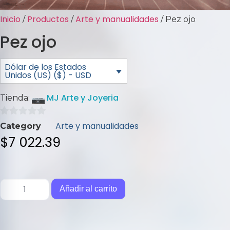
Inicio
Productos
Arte y manualidades
/
/
/ Pez ojo
Pez ojo
Dólar de los Estados
Unidos (US) ($) - USD
MJ Arte y Joyeria
Tienda:
0
Arte y manualidades
Category
de
$
7 022.39
5
Añadir al carrito