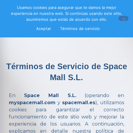
Usamos cookies para asegurar que te damos la mejor
experiencia en nuestra web. Si continúas usando este sitio,
asumiremos que estás de acuerdo con ello.
Aceptar
Términos de servicio
Términos de Servicio de Space
Mall S.L.
En
Space Mall S.L.
(operando en
myspacemall.com
y
spacemall.es
), utilizamos
cookies para garantizar el correcto
funcionamiento de este sitio web y mejorar la
experiencia de los usuarios. A continuación,
explicamos en detalle nuestra política de