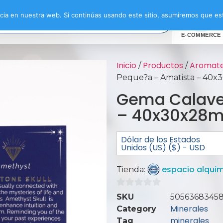
ia en nuestra web. Si continúas usando este sitio, asumiremos que est
E-COMMERCE
Inicio
Productos
Aromate
/
/
Peque?a – Amatista – 40
Gema Calave
– 40x30x28
Dólar de los Estados
Unidos (US) ($) - USD
espacio alquim
Tienda:
0
SKU
5056368345
de
Minerales
Category
5
minerales
Tag