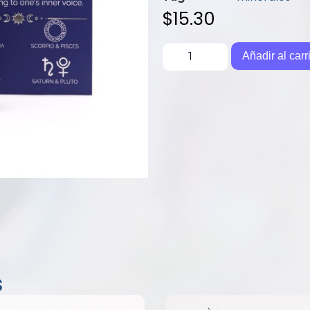
$
15.30
Añadir al carr
s