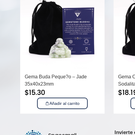
Gema Buda Peque?o – Jade
Gema C
35x40x23mm
Sodali
$
15.30
$
18.1
Añadir al carrito
Invierte