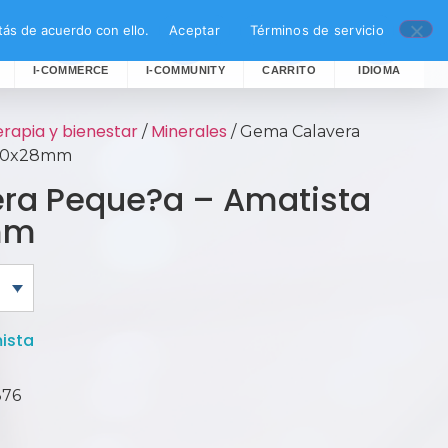
ás de acuerdo con ello.
Aceptar
Términos de servicio
I-COMMERCE
I-COMMUNITY
CARRITO
IDIOMA
rapia y bienestar
Minerales
/
/ Gema Calavera
x30x28mm
ra Peque?a – Amatista
mm
ista
876