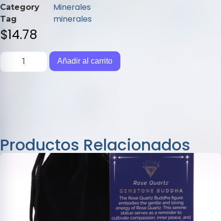
de
Minerales
Category
5
minerales
Tag
$
14.78
Añadir al carrito
Productos Relacionados