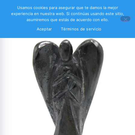
Usamos cookies para asegurar que te damos la mejor
experiencia en nuestra web. Si continúas usando este sitio,
asumiremos que estás de acuerdo con ello.
Aceptar
Términos de servicio