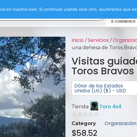
ia en nuestra web. Si continúas usando este sitio, asumiremos que est
E-COMMERCE
Inicio
Servicios
Organizac
/
/
una dehesa de Toros Brav
Visitas guia
Toros Bravos
Dólar de los Estados
Unidos (US) ($) - USD
Toro 4x4
Tienda:
0
Organización
Category
de
$
58.52
5