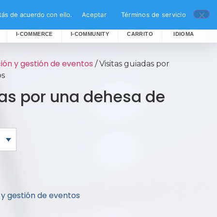
ás de acuerdo con ello.
Aceptar
Términos de servicio
I-COMMERCE
I-COMMUNITY
CARRITO
IDIOMA
ión y gestión de eventos
/ Visitas guiadas por
os
das por una dehesa de
 y gestión de eventos