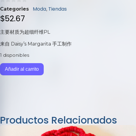
0
Moda
Tiendas
Categories
,
de
$
52.67
5
主要材质
为
超细纤维PL
来自 Daisy’s Margarita 手工制作
1 disponibles
Añadir al carrito
Productos Relacionados