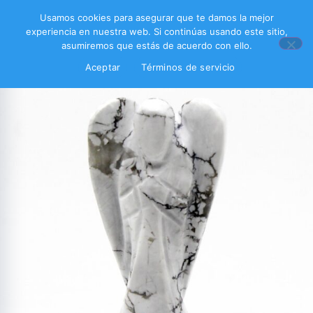
Usamos cookies para asegurar que te damos la mejor
experiencia en nuestra web. Si continúas usando este sitio,
asumiremos que estás de acuerdo con ello.
Aceptar
Términos de servicio