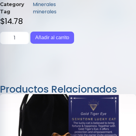
de
Minerales
Category
5
minerales
Tag
$
14.78
Añadir al carrito
Productos Relacionados