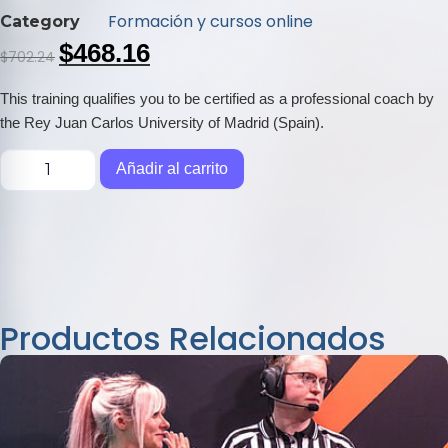
0
Formación y cursos online
Category
de
$
468.16
$
702.24
5
This training qualifies you to be certified as a professional coach by
the Rey Juan Carlos University of Madrid (Spain).
Añadir al carrito
Productos Relacionados