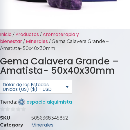
Inicio
Productos
Aromaterapia y
/
/
bienestar
Minerales
/
/ Gema Calavera Grande –
Amatista- 50x40x30mm
Gema Calavera Grande –
Amatista- 50x40x30mm
Dólar de los Estados
Unidos (US) ($) - USD
espacio alquimista
Tienda:
0
SKU
5056368345852
de
Minerales
Category