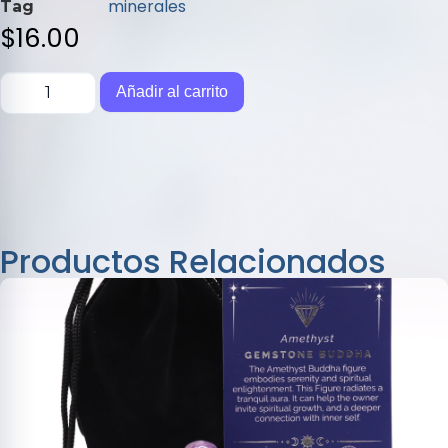
5
minerales
Tag
$
16.00
Añadir al carrito
Productos Relacionados