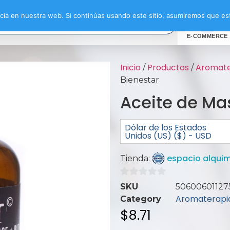
ia en nuestra web. Si continúas usando este sitio, asumiremos que est
E-COMMERCE
Inicio
Productos
Aromate
/
/
Bienestar
Aceite de Ma
Dólar de los Estados
Unidos (US) ($) - USD
espacio alquim
Tienda:
0
SKU
50600601127
de
Aromaterapia
Category
5
$
8.71