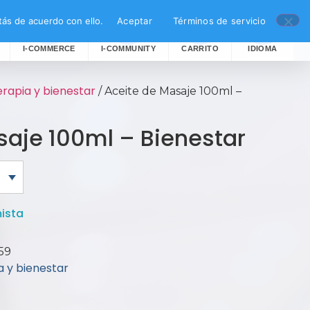
ás de acuerdo con ello.
Aceptar
Términos de servicio
I-COMMERCE
I-COMMUNITY
CARRITO
IDIOMA
rapia y bienestar
/ Aceite de Masaje 100ml –
saje 100ml – Bienestar
ista
59
 y bienestar