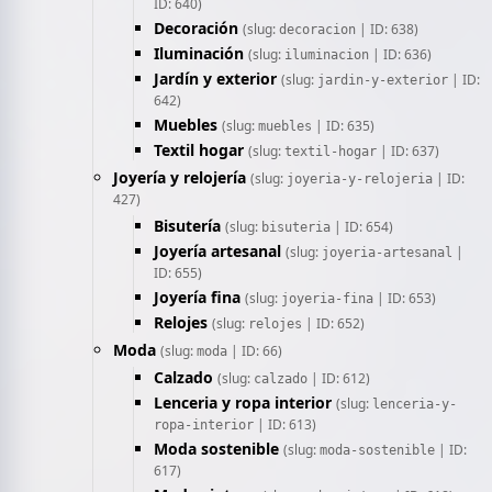
ID: 640)
Decoración
(slug:
| ID: 638)
decoracion
Iluminación
(slug:
| ID: 636)
iluminacion
Jardín y exterior
(slug:
| ID:
jardin-y-exterior
642)
Muebles
(slug:
| ID: 635)
muebles
Textil hogar
(slug:
| ID: 637)
textil-hogar
Joyería y relojería
(slug:
| ID:
joyeria-y-relojeria
427)
Bisutería
(slug:
| ID: 654)
bisuteria
Joyería artesanal
(slug:
|
joyeria-artesanal
ID: 655)
Joyería fina
(slug:
| ID: 653)
joyeria-fina
Relojes
(slug:
| ID: 652)
relojes
Moda
(slug:
| ID: 66)
moda
Calzado
(slug:
| ID: 612)
calzado
Lenceria y ropa interior
(slug:
lenceria-y-
| ID: 613)
ropa-interior
Moda sostenible
(slug:
| ID:
moda-sostenible
617)