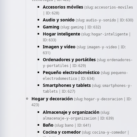
Accesorios móviles
(slug:
accesorios-moviles
| ID: 628)
Audio y sonido
(slug:
| ID: 630)
audio-y-sonido
Gaming
(slug:
| ID: 632)
gaming
Hogar inteligente
(slug:
|
hogar-inteligente
ID: 633)
Imagen y vídeo
(slug:
| ID:
imagen-y-video
631)
Ordenadores y portátiles
(slug:
ordenadores-
| ID: 629)
y-portatiles
Pequeño electrodoméstico
(slug:
pequeno-
| ID: 634)
electrodomestico
Smartphones y tablets
(slug:
smartphones-y-
| ID: 627)
tablets
Hogar y decoración
(slug:
| ID:
hogar-y-decoracion
423)
Almacenaje y organización
(slug:
| ID: 639)
almacenaje-y-organizacion
Baño
(slug:
| ID: 641)
bano
Cocina y comedor
(slug:
|
cocina-y-comedor