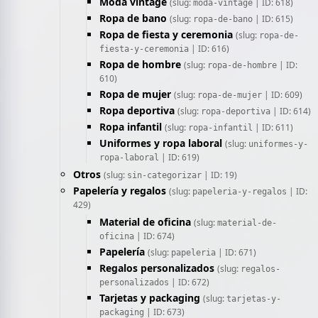
Moda vintage
(slug:
| ID: 618)
moda-vintage
Ropa de bano
(slug:
| ID: 615)
ropa-de-bano
Ropa de fiesta y ceremonia
(slug:
ropa-de-
| ID: 616)
fiesta-y-ceremonia
Ropa de hombre
(slug:
| ID:
ropa-de-hombre
610)
Ropa de mujer
(slug:
| ID: 609)
ropa-de-mujer
Ropa deportiva
(slug:
| ID: 614)
ropa-deportiva
Ropa infantil
(slug:
| ID: 611)
ropa-infantil
Uniformes y ropa laboral
(slug:
uniformes-y-
| ID: 619)
ropa-laboral
Otros
(slug:
| ID: 19)
sin-categorizar
Papelería y regalos
(slug:
| ID:
papeleria-y-regalos
429)
Material de oficina
(slug:
material-de-
| ID: 674)
oficina
Papelería
(slug:
| ID: 671)
papeleria
Regalos personalizados
(slug:
regalos-
| ID: 672)
personalizados
Tarjetas y packaging
(slug:
tarjetas-y-
| ID: 673)
packaging