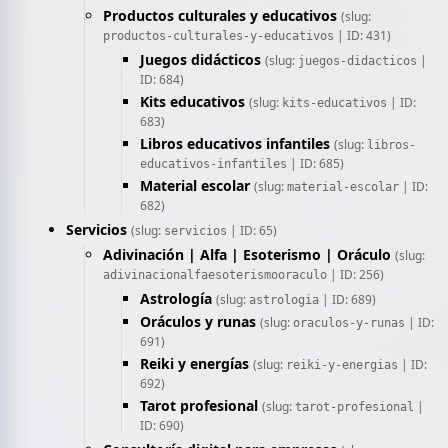
Productos culturales y educativos
(slug:
| ID: 431)
productos-culturales-y-educativos
Juegos didácticos
(slug:
|
juegos-didacticos
ID: 684)
Kits educativos
(slug:
| ID:
kits-educativos
683)
Libros educativos infantiles
(slug:
libros-
| ID: 685)
educativos-infantiles
Material escolar
(slug:
| ID:
material-escolar
682)
Servicios
(slug:
| ID: 65)
servicios
Adivinación | Alfa | Esoterismo | Oráculo
(slug:
| ID: 256)
adivinacionalfaesoterismooraculo
Astrología
(slug:
| ID: 689)
astrologia
Oráculos y runas
(slug:
| ID:
oraculos-y-runas
691)
Reiki y energías
(slug:
| ID:
reiki-y-energias
692)
Tarot profesional
(slug:
|
tarot-profesional
ID: 690)