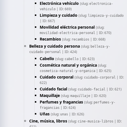
Electrónica vehículo
(slug:
electronica-
| ID: 669)
vehiculo
Limpieza y cuidado
(slug:
limpieza-y-cuidado
| ID: 667)
Movilidad eléctrica personal
(slug:
| ID: 670)
movilidad-electrica-personal
Recambios
(slug:
| ID: 668)
recambios
Belleza y cuidado persona
(slug:
belleza-y-
| ID: 424)
cuidado-personal
Cabello
(slug:
| ID: 623)
cabello
Cosmética natural y orgánica
(slug:
| ID: 625)
cosmetica-natural-y-organica
Cuidado corporal
(slug:
| ID:
cuidado-corporal
622)
Cuidado facial
(slug:
| ID: 621)
cuidado-facial
Maquillaje
(slug:
| ID: 620)
maquillaje
Perfumes y fragancias
(slug:
perfumes-y-
| ID: 624)
fragancias
Uñas
(slug:
| ID: 626)
unas
Cine, música, libros
(slug:
| ID:
cine-musica-libros
411)