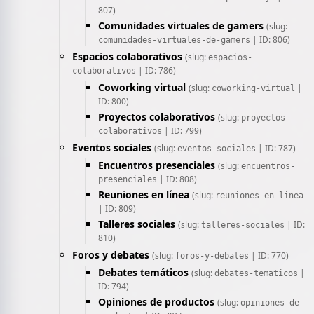
807)
Comunidades virtuales de gamers
(slug:
| ID: 806)
comunidades-virtuales-de-gamers
Espacios colaborativos
(slug:
espacios-
| ID: 786)
colaborativos
Coworking virtual
(slug:
|
coworking-virtual
ID: 800)
Proyectos colaborativos
(slug:
proyectos-
| ID: 799)
colaborativos
Eventos sociales
(slug:
| ID: 787)
eventos-sociales
Encuentros presenciales
(slug:
encuentros-
| ID: 808)
presenciales
Reuniones en línea
(slug:
reuniones-en-linea
| ID: 809)
Talleres sociales
(slug:
| ID:
talleres-sociales
810)
Foros y debates
(slug:
| ID: 770)
foros-y-debates
Debates temáticos
(slug:
|
debates-tematicos
ID: 794)
Opiniones de productos
(slug:
opiniones-de-