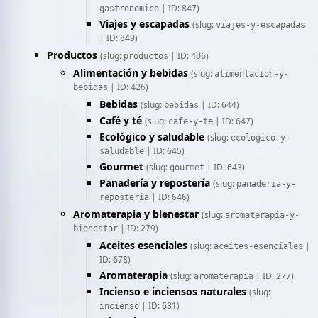
| ID: 847)
gastronomico
Viajes y escapadas
(slug:
viajes-y-escapadas
| ID: 849)
Productos
(slug:
| ID: 406)
productos
Alimentación y bebidas
(slug:
alimentacion-y-
| ID: 426)
bebidas
Bebidas
(slug:
| ID: 644)
bebidas
Café y té
(slug:
| ID: 647)
cafe-y-te
Ecológico y saludable
(slug:
ecologico-y-
| ID: 645)
saludable
Gourmet
(slug:
| ID: 643)
gourmet
Panadería y repostería
(slug:
panaderia-y-
| ID: 646)
reposteria
Aromaterapia y bienestar
(slug:
aromaterapia-y-
| ID: 279)
bienestar
Aceites esenciales
(slug:
|
aceites-esenciales
ID: 678)
Aromaterapia
(slug:
| ID: 277)
aromaterapia
Incienso e inciensos naturales
(slug:
| ID: 681)
incienso