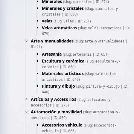
Minerales
(slug:
| ID: 274)
minerales
Minerales y cristales
(slug:
minerales-y-
| ID: 680)
cristales
velas
(slug:
| ID: 251)
velas
Velas aromáticas
(slug:
| ID:
velas-aromaticas
679)
Arte y manualidades
(slug:
|
arte-y-manualidades
ID: 21)
Artesanía
(slug:
| ID: 651)
artesania
Escultura y cerámica
(slug:
escultura-y-
| ID: 650)
ceramica
Materiales artísticos
(slug:
materiales-
| ID: 649)
artisticos
Pintura y dibujo
(slug:
| ID:
pintura-y-dibujo
648)
Artículos y Accesorios
(slug:
articulos-y-
| ID: 273)
accesorios
Automoción y movilidad
(slug:
automocion-y-
| ID: 430)
movilidad
Accesorios vehículo
(slug:
accesorios-
| ID: 666)
vehiculo