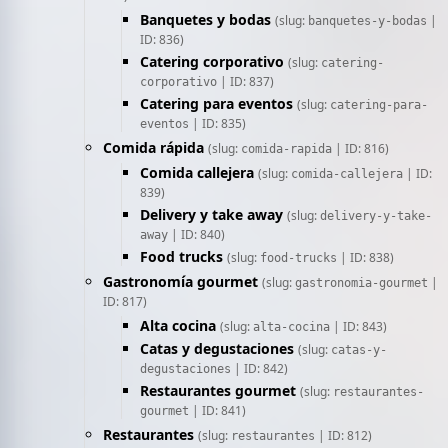
Banquetes y bodas
(slug:
|
banquetes-y-bodas
ID: 836)
Catering corporativo
(slug:
catering-
| ID: 837)
corporativo
Catering para eventos
(slug:
catering-para-
| ID: 835)
eventos
Comida rápida
(slug:
| ID: 816)
comida-rapida
Comida callejera
(slug:
| ID:
comida-callejera
839)
Delivery y take away
(slug:
delivery-y-take-
| ID: 840)
away
Food trucks
(slug:
| ID: 838)
food-trucks
Gastronomía gourmet
(slug:
|
gastronomia-gourmet
ID: 817)
Alta cocina
(slug:
| ID: 843)
alta-cocina
Catas y degustaciones
(slug:
catas-y-
| ID: 842)
degustaciones
Restaurantes gourmet
(slug:
restaurantes-
| ID: 841)
gourmet
Restaurantes
(slug:
| ID: 812)
restaurantes