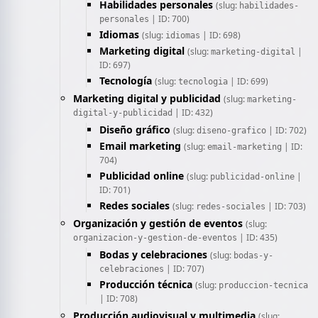
Habilidades personales
(slug:
habilidades-
| ID: 700)
personales
Idiomas
(slug:
| ID: 698)
idiomas
Marketing digital
(slug:
|
marketing-digital
ID: 697)
Tecnología
(slug:
| ID: 699)
tecnologia
Marketing digital y publicidad
(slug:
marketing-
| ID: 432)
digital-y-publicidad
Diseño gráfico
(slug:
| ID: 702)
diseno-grafico
Email marketing
(slug:
| ID:
email-marketing
704)
Publicidad online
(slug:
|
publicidad-online
ID: 701)
Redes sociales
(slug:
| ID: 703)
redes-sociales
Organización y gestión de eventos
(slug:
| ID: 435)
organizacion-y-gestion-de-eventos
Bodas y celebraciones
(slug:
bodas-y-
| ID: 707)
celebraciones
Producción técnica
(slug:
produccion-tecnica
| ID: 708)
Producción audiovisual y multimedia
(slug: