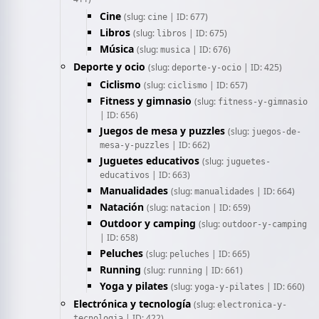
Cine
(slug:
| ID: 677)
cine
Libros
(slug:
| ID: 675)
libros
Música
(slug:
| ID: 676)
musica
Deporte y ocio
(slug:
| ID: 425)
deporte-y-ocio
Ciclismo
(slug:
| ID: 657)
ciclismo
Fitness y gimnasio
(slug:
fitness-y-gimnasio
| ID: 656)
Juegos de mesa y puzzles
(slug:
juegos-de-
| ID: 662)
mesa-y-puzzles
Juguetes educativos
(slug:
juguetes-
| ID: 663)
educativos
Manualidades
(slug:
| ID: 664)
manualidades
Natación
(slug:
| ID: 659)
natacion
Outdoor y camping
(slug:
outdoor-y-camping
| ID: 658)
Peluches
(slug:
| ID: 665)
peluches
Running
(slug:
| ID: 661)
running
Yoga y pilates
(slug:
| ID: 660)
yoga-y-pilates
Electrónica y tecnología
(slug:
electronica-y-
| ID: 422)
tecnologia