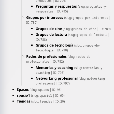
| ID: 796)
productos
Preguntas y respuestas
(slug:
preguntas-y-
| ID: 795)
respuestas
Grupos por intereses
(slug:
|
grupos-por-intereses
ID: 780)
Grupos de cine
(slug:
| ID: 789)
grupos-de-cine
Grupos de lectura
(slug:
|
grupos-de-lectura
ID: 788)
Grupos de tecnología
(slug:
grupos-de-
| ID: 790)
tecnologia
Redes de profesionales
(slug:
redes-de-
| ID: 782)
profesionales
Mentorías y coaching
(slug:
mentorias-y-
| ID: 798)
coaching
Networking profesional
(slug:
networking-
| ID: 797)
profesional
Spaces
(slug:
| ID: 98)
spaces
spacio1
(slug:
| ID: 69)
spacio1
Tiendas
(slug:
| ID: 20)
tiendas