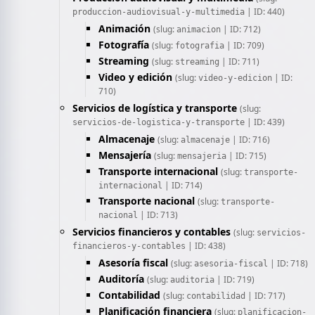
| ID: 440)
produccion-audiovisual-y-multimedia
Animación
(slug:
| ID: 712)
animacion
Fotografía
(slug:
| ID: 709)
fotografia
Streaming
(slug:
| ID: 711)
streaming
Video y edición
(slug:
| ID:
video-y-edicion
710)
Servicios de logística y transporte
(slug:
| ID: 439)
servicios-de-logistica-y-transporte
Almacenaje
(slug:
| ID: 716)
almacenaje
Mensajería
(slug:
| ID: 715)
mensajeria
Transporte internacional
(slug:
transporte-
| ID: 714)
internacional
Transporte nacional
(slug:
transporte-
| ID: 713)
nacional
Servicios financieros y contables
(slug:
servicios-
| ID: 438)
financieros-y-contables
Asesoría fiscal
(slug:
| ID: 718)
asesoria-fiscal
Auditoría
(slug:
| ID: 719)
auditoria
Contabilidad
(slug:
| ID: 717)
contabilidad
Planificación financiera
(slug:
planificacion-