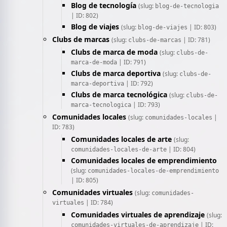
Blog de tecnología
(slug:
blog-de-tecnologia
| ID: 802)
Blog de viajes
(slug:
| ID: 803)
blog-de-viajes
Clubs de marcas
(slug:
| ID: 781)
clubs-de-marcas
Clubs de marca de moda
(slug:
clubs-de-
| ID: 791)
marca-de-moda
Clubs de marca deportiva
(slug:
clubs-de-
| ID: 792)
marca-deportiva
Clubs de marca tecnológica
(slug:
clubs-de-
| ID: 793)
marca-tecnologica
Comunidades locales
(slug:
|
comunidades-locales
ID: 783)
Comunidades locales de arte
(slug:
| ID: 804)
comunidades-locales-de-arte
Comunidades locales de emprendimiento
(slug:
comunidades-locales-de-emprendimiento
| ID: 805)
Comunidades virtuales
(slug:
comunidades-
| ID: 784)
virtuales
Comunidades virtuales de aprendizaje
(slug:
| ID:
comunidades-virtuales-de-aprendizaje