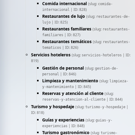
Comida internacional
(slug:
comida-
| ID: 828)
internacional
Restaurantes de lujo
(slug:
restaurantes-de-
| ID: 825)
lujo
Restaurantes familiares
(slug:
restaurantes-
| ID: 827)
familiares
Restaurantes temáticos
(slug:
restaurantes-
| ID: 826)
tematicos
Servicios hoteleros
(slug:
| ID:
servicios-hoteleros
819)
Gestión de personal
(slug:
gestion-de-
| ID: 846)
personal
Limpieza y mantenimiento
(slug:
limpieza-
| ID: 845)
y-mantenimiento
Reservas y atención al cliente
(slug:
| ID: 844)
reservas-y-atencion-al-cliente
Turismo y hospedaje
(slug:
|
turismo-y-hospedaje
ID: 818)
Guías y experiencias
(slug:
guias-y-
| ID: 848)
experiencias
Turismo gastronómico
(slug:
turismo-