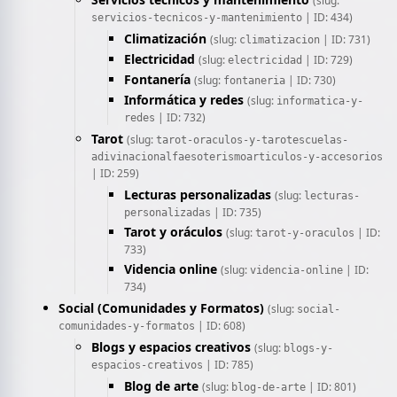
(slug:
| ID: 434)
servicios-tecnicos-y-mantenimiento
Climatización
(slug:
| ID: 731)
climatizacion
Electricidad
(slug:
| ID: 729)
electricidad
Fontanería
(slug:
| ID: 730)
fontaneria
Informática y redes
(slug:
informatica-y-
| ID: 732)
redes
Tarot
(slug:
tarot-oraculos-y-tarotescuelas-
adivinacionalfaesoterismoarticulos-y-accesorios
| ID: 259)
Lecturas personalizadas
(slug:
lecturas-
| ID: 735)
personalizadas
Tarot y oráculos
(slug:
| ID:
tarot-y-oraculos
733)
Videncia online
(slug:
| ID:
videncia-online
734)
Social (Comunidades y Formatos)
(slug:
social-
| ID: 608)
comunidades-y-formatos
Blogs y espacios creativos
(slug:
blogs-y-
| ID: 785)
espacios-creativos
Blog de arte
(slug:
| ID: 801)
blog-de-arte