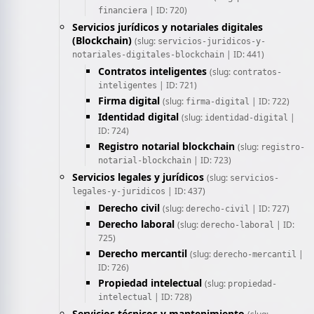
| ID: 720)
financiera
Servicios jurídicos y notariales digitales
(Blockchain)
(slug:
servicios-juridicos-y-
| ID: 441)
notariales-digitales-blockchain
Contratos inteligentes
(slug:
contratos-
| ID: 721)
inteligentes
Firma digital
(slug:
| ID: 722)
firma-digital
Identidad digital
(slug:
|
identidad-digital
ID: 724)
Registro notarial blockchain
(slug:
registro-
| ID: 723)
notarial-blockchain
Servicios legales y jurídicos
(slug:
servicios-
| ID: 437)
legales-y-juridicos
Derecho civil
(slug:
| ID: 727)
derecho-civil
Derecho laboral
(slug:
| ID:
derecho-laboral
725)
Derecho mercantil
(slug:
|
derecho-mercantil
ID: 726)
Propiedad intelectual
(slug:
propiedad-
| ID: 728)
intelectual
Servicios técnicos y mantenimiento