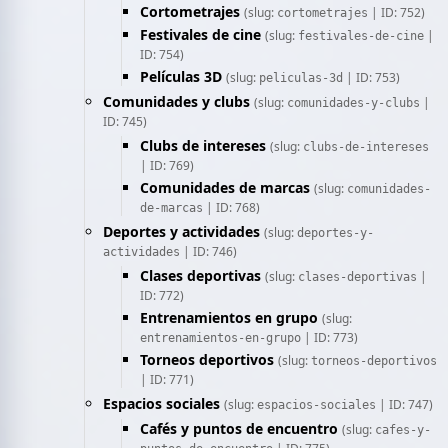
Cortometrajes
(slug:
| ID: 752)
cortometrajes
Festivales de cine
(slug:
|
festivales-de-cine
ID: 754)
Películas 3D
(slug:
| ID: 753)
peliculas-3d
Comunidades y clubs
(slug:
|
comunidades-y-clubs
ID: 745)
Clubs de intereses
(slug:
clubs-de-intereses
| ID: 769)
Comunidades de marcas
(slug:
comunidades-
| ID: 768)
de-marcas
Deportes y actividades
(slug:
deportes-y-
| ID: 746)
actividades
Clases deportivas
(slug:
|
clases-deportivas
ID: 772)
Entrenamientos en grupo
(slug:
| ID: 773)
entrenamientos-en-grupo
Torneos deportivos
(slug:
torneos-deportivos
| ID: 771)
Espacios sociales
(slug:
| ID: 747)
espacios-sociales
Cafés y puntos de encuentro
(slug:
cafes-y-