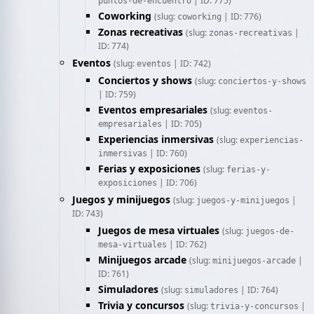
| ID: 775)
puntos-de-encuentro
Coworking
(slug:
| ID: 776)
coworking
Zonas recreativas
(slug:
|
zonas-recreativas
ID: 774)
Eventos
(slug:
| ID: 742)
eventos
Conciertos y shows
(slug:
conciertos-y-shows
| ID: 759)
Eventos empresariales
(slug:
eventos-
| ID: 705)
empresariales
Experiencias inmersivas
(slug:
experiencias-
| ID: 760)
inmersivas
Ferias y exposiciones
(slug:
ferias-y-
| ID: 706)
exposiciones
Juegos y minijuegos
(slug:
|
juegos-y-minijuegos
ID: 743)
Juegos de mesa virtuales
(slug:
juegos-de-
| ID: 762)
mesa-virtuales
Minijuegos arcade
(slug:
|
minijuegos-arcade
ID: 761)
Simuladores
(slug:
| ID: 764)
simuladores
Trivia y concursos
(slug:
|
trivia-y-concursos