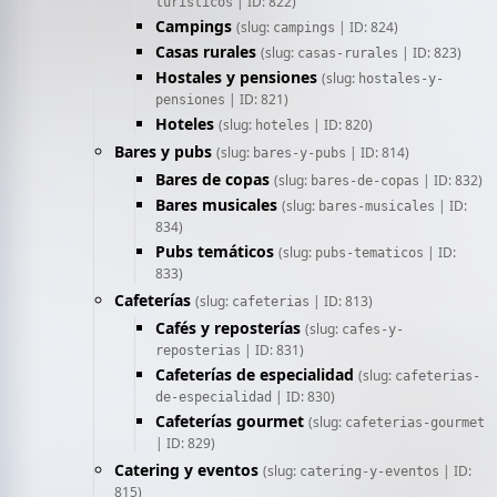
| ID: 822)
turisticos
Campings
(slug:
| ID: 824)
campings
Casas rurales
(slug:
| ID: 823)
casas-rurales
Hostales y pensiones
(slug:
hostales-y-
| ID: 821)
pensiones
Hoteles
(slug:
| ID: 820)
hoteles
Bares y pubs
(slug:
| ID: 814)
bares-y-pubs
Bares de copas
(slug:
| ID: 832)
bares-de-copas
Bares musicales
(slug:
| ID:
bares-musicales
834)
Pubs temáticos
(slug:
| ID:
pubs-tematicos
833)
Cafeterías
(slug:
| ID: 813)
cafeterias
Cafés y reposterías
(slug:
cafes-y-
| ID: 831)
reposterias
Cafeterías de especialidad
(slug:
cafeterias-
| ID: 830)
de-especialidad
Cafeterías gourmet
(slug:
cafeterias-gourmet
| ID: 829)
Catering y eventos
(slug:
| ID:
catering-y-eventos
815)