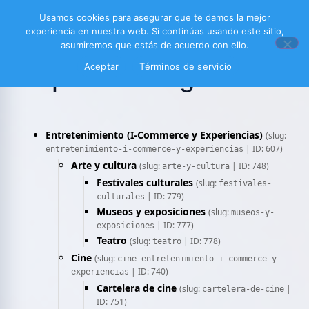
Usamos cookies para asegurar que te damos la mejor
experiencia en nuestra web. Si continúas usando este sitio,
asumiremos que estás de acuerdo con ello.
Aceptar
Términos de servicio
Mapa de categorías
Entretenimiento (I-Commerce y Experiencias)
(slug:
| ID: 607)
entretenimiento-i-commerce-y-experiencias
Arte y cultura
(slug:
| ID: 748)
arte-y-cultura
Festivales culturales
(slug:
festivales-
| ID: 779)
culturales
Museos y exposiciones
(slug:
museos-y-
| ID: 777)
exposiciones
Teatro
(slug:
| ID: 778)
teatro
Cine
(slug:
cine-entretenimiento-i-commerce-y-
| ID: 740)
experiencias
Cartelera de cine
(slug:
|
cartelera-de-cine
ID: 751)