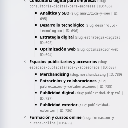
Consultoría digital para empresas
(slug:
| ID: 436)
consultoria-digital-para-empresas
Analítica y SEO
(slug:
| ID:
analitica-y-seo
695)
Desarrollo tecnológico
(slug:
desarrollo-
| ID: 696)
tecnologico
Estrategia digital
(slug:
|
estrategia-digital
ID: 693)
Optimización web
(slug:
|
optimizacion-web
ID: 694)
Espacios publicitarios y accesorios
(slug:
| ID: 688)
espacios-publicitarios-y-accesorios
Merchandising
(slug:
| ID: 739)
merchandising
Patrocinios y colaboraciones
(slug:
| ID: 738)
patrocinios-y-colaboraciones
Publicidad digital
(slug:
|
publicidad-digital
ID: 737)
Publicidad exterior
(slug:
publicidad-
| ID: 736)
exterior
Formación y cursos online
(slug:
formacion-y-
| ID: 433)
cursos-online