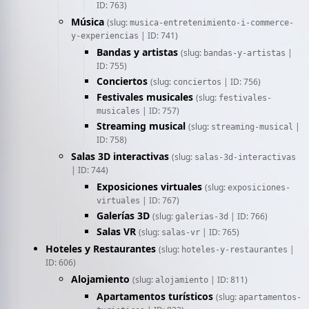
ID: 763)
Música
(slug:
musica-entretenimiento-i-commerce-
| ID: 741)
y-experiencias
Bandas y artistas
(slug:
|
bandas-y-artistas
ID: 755)
Conciertos
(slug:
| ID: 756)
conciertos
Festivales musicales
(slug:
festivales-
| ID: 757)
musicales
Streaming musical
(slug:
|
streaming-musical
ID: 758)
Salas 3D interactivas
(slug:
salas-3d-interactivas
| ID: 744)
Exposiciones virtuales
(slug:
exposiciones-
| ID: 767)
virtuales
Galerías 3D
(slug:
| ID: 766)
galerias-3d
Salas VR
(slug:
| ID: 765)
salas-vr
Hoteles y Restaurantes
(slug:
|
hoteles-y-restaurantes
ID: 606)
Alojamiento
(slug:
| ID: 811)
alojamiento
Apartamentos turísticos
(slug:
apartamentos-