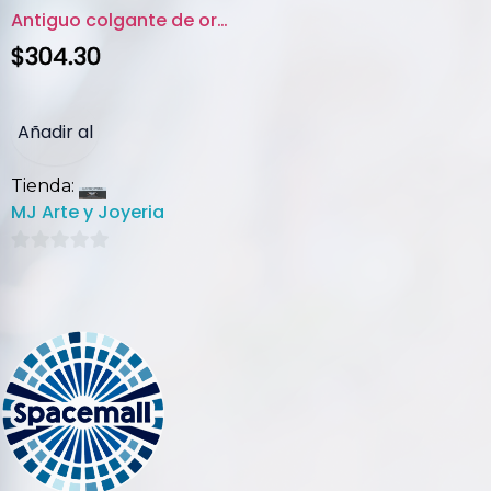
Antiguo colgante de oro 8K y d...
$
304.30
Añadir al
Tienda:
carrito
MJ Arte y Joyeria
0
de
5