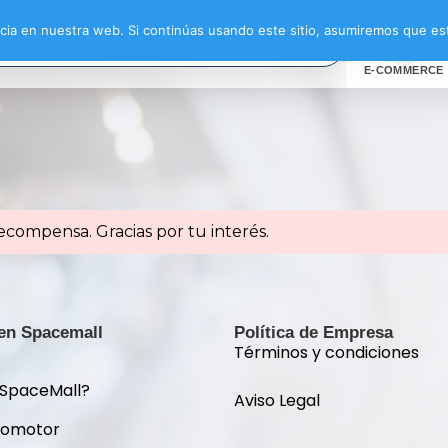
ia en nuestra web. Si continúas usando este sitio, asumiremos que est
E-COMMERCE
ecompensa. Gracias por tu interés.
 en Spacemall
Política de Empresa
Términos y condiciones
 SpaceMall?
Aviso Legal
romotor