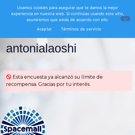
Usamos cookies para asegurar que te damos la mejor
experiencia en nuestra web. Si continúas usando este sitio,
asumiremos que estás de acuerdo con ello.
Aceptar
Términos de servicio
Encuesta
antonialaoshi
Esta encuesta ya alcanzó su límite de
recompensa. Gracias por tu interés.