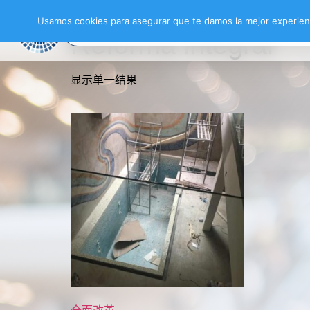
首页
/ 产品已标记为“Reforma integral”
Usamos cookies para asegurar que te damos la mejor experienc
Reforma integral
显示单一结果