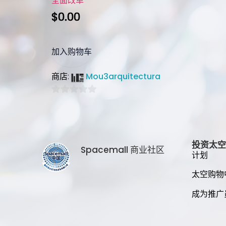
全面改革
$
0.00
加入购物车
Mou3arquitectura
商店:
0
out
of
5
投资太空
Spacemall 商业社区
计划
太空购物
成为推广