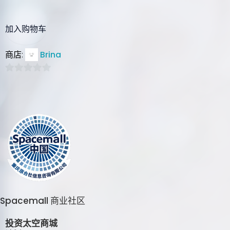
加入购物车
Brina
商店:
0
out
of
5
Spacemall 商业社区
投资太空商城