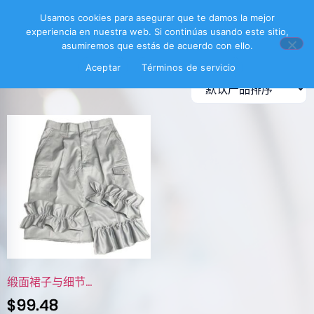
首页
/ 产品已标记为“falda satinada gris”
Usamos cookies para asegurar que te damos la mejor
experiencia en nuestra web. Si continúas usando este sitio,
falda satinada gris
asumiremos que estás de acuerdo con ello.
Aceptar
Términos de servicio
显示单一结果
缎面裙子与细节…
$
99.48