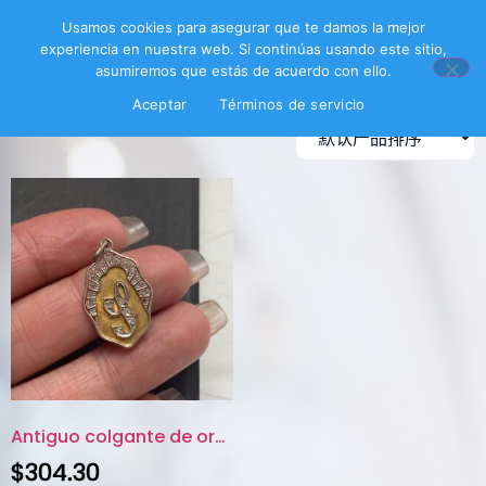
首页
/ 产品已标记为“colgante de diamantes”
Usamos cookies para asegurar que te damos la mejor
experiencia en nuestra web. Si continúas usando este sitio,
钻石吊坠
asumiremos que estás de acuerdo con ello.
Aceptar
Términos de servicio
显示单一结果
Antiguo colgante de oro 8K y d...
$
304.30