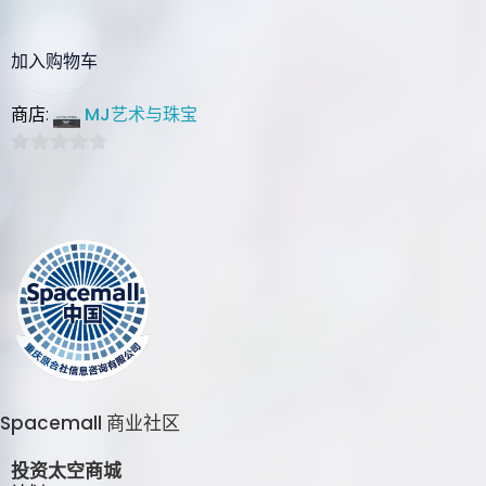
加入购物车
MJ艺术与珠宝
商店:
0
out
of
5
Spacemall 商业社区
投资太空商城