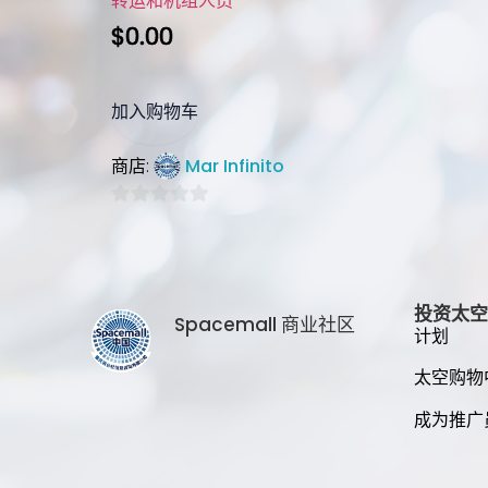
转运和机组人员
$
0.00
加入购物车
Mar Infinito
商店:
0
out
of
5
投资太空
Spacemall 商业社区
计划
太空购物
成为推广