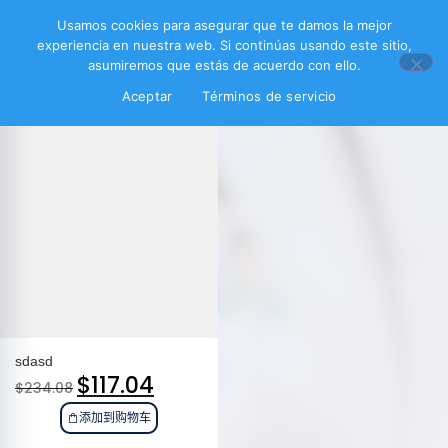
过滤产品
Usamos cookies para asegurar que te damos la mejor
experiencia en nuestra web. Si continúas usando este sitio,
asumiremos que estás de acuerdo con ello.
Aceptar
Términos de servicio
sdasd
$
117.04
$
234.08
添加到购物车