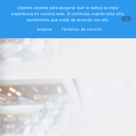
Usamos cookies para asegurar que te damos la mejor
experiencia en nuestra web. Si continúas usando este sitio,
asumiremos que estás de acuerdo con ello.
Aceptar
Términos de servicio