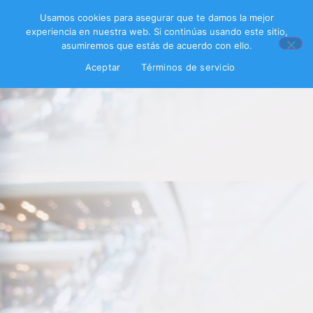
Usamos cookies para asegurar que te damos la mejor
experiencia en nuestra web. Si continúas usando este sitio,
asumiremos que estás de acuerdo con ello.
Aceptar
Términos de servicio