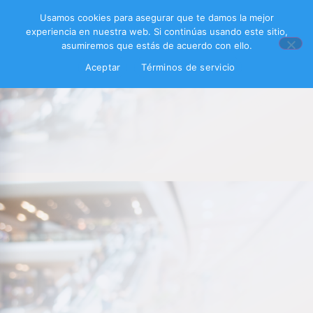
Usamos cookies para asegurar que te damos la mejor
experiencia en nuestra web. Si continúas usando este sitio,
asumiremos que estás de acuerdo con ello.
Aceptar
Términos de servicio