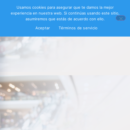
Usamos cookies para asegurar que te damos la mejor
experiencia en nuestra web. Si continúas usando este sitio,
asumiremos que estás de acuerdo con ello.
Aceptar
Términos de servicio