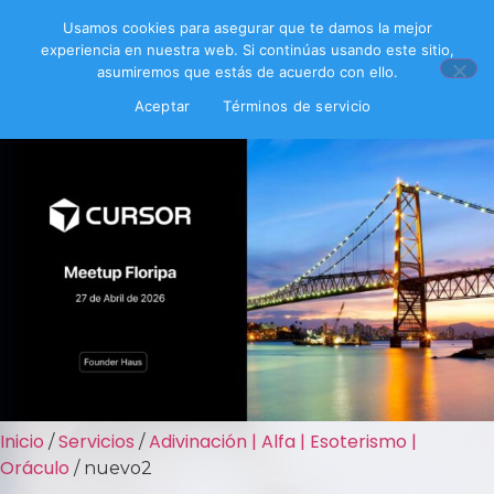
Usamos cookies para asegurar que te damos la mejor
experiencia en nuestra web. Si continúas usando este sitio,
asumiremos que estás de acuerdo con ello.
Aceptar
Términos de servicio
Inicio
Servicios
Adivinación | Alfa | Esoterismo |
/
/
Oráculo
/ nuevo2