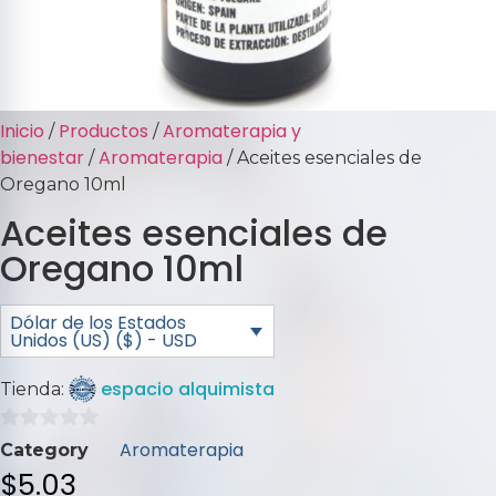
Inicio
Productos
Aromaterapia y
/
/
bienestar
Aromaterapia
/
/ Aceites esenciales de
Oregano 10ml
Aceites esenciales de
Oregano 10ml
Dólar de los Estados
Unidos (US) ($) - USD
espacio alquimista
Tienda:
0
Aromaterapia
Category
de
$
5.03