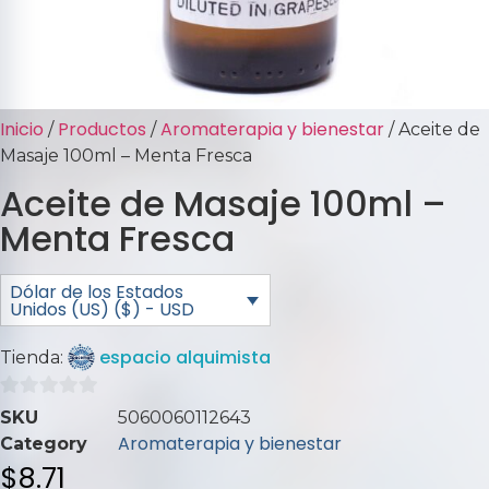
Inicio
Productos
Aromaterapia y bienestar
/
/
/ Aceite de
Masaje 100ml – Menta Fresca
Aceite de Masaje 100ml –
Menta Fresca
Dólar de los Estados
Unidos (US) ($) - USD
espacio alquimista
Tienda:
0
SKU
5060060112643
de
Aromaterapia y bienestar
Category
5
$
8.71