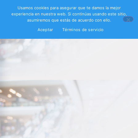
Usamos cookies para asegurar que te damos la mejor
experiencia en nuestra web. Si continúas usando este sitio,
asumiremos que estás de acuerdo con ello.
Aceptar
Términos de servicio