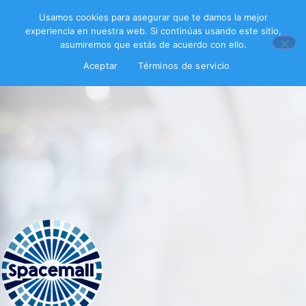
Usamos cookies para asegurar que te damos la mejor
experiencia en nuestra web. Si continúas usando este sitio,
asumiremos que estás de acuerdo con ello.
Aceptar
Términos de servicio