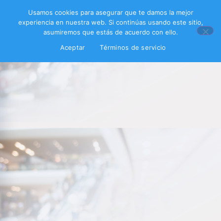
Usamos cookies para asegurar que te damos la mejor
experiencia en nuestra web. Si continúas usando este sitio,
asumiremos que estás de acuerdo con ello.
Aceptar
Términos de servicio