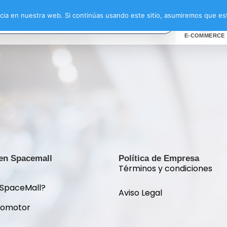
ia en nuestra web. Si continúas usando este sitio, asumiremos que est
E-COMMERCE
 en Spacemall
Política de Empresa
Términos y condiciones
 SpaceMall?
Aviso Legal
romotor