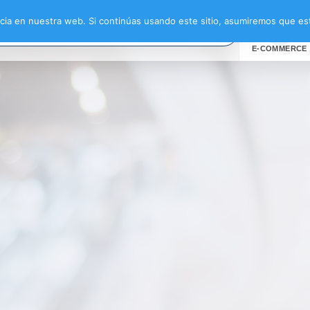
ia en nuestra web. Si continúas usando este sitio, asumiremos que est
E-COMMERCE