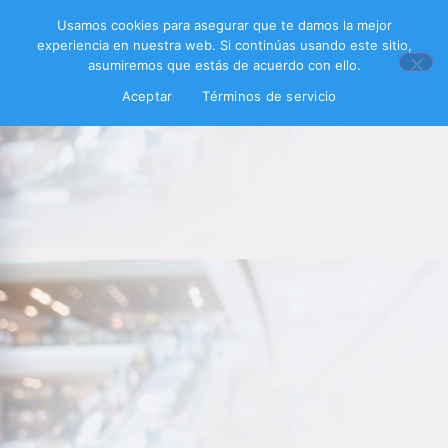
Usamos cookies para asegurar que te damos la mejor
experiencia en nuestra web. Si continúas usando este sitio,
asumiremos que estás de acuerdo con ello.
Aceptar
Términos de servicio