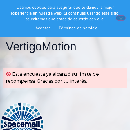
Usamos cookies para asegurar que te damos la mejor
experiencia en nuestra web. Si continúas usando este sitio,
asumiremos que estás de acuerdo con ello.
Aceptar
Términos de servicio
Encuesta
VertigoMotion
Esta encuesta ya alcanzó su límite de
recompensa. Gracias por tu interés.