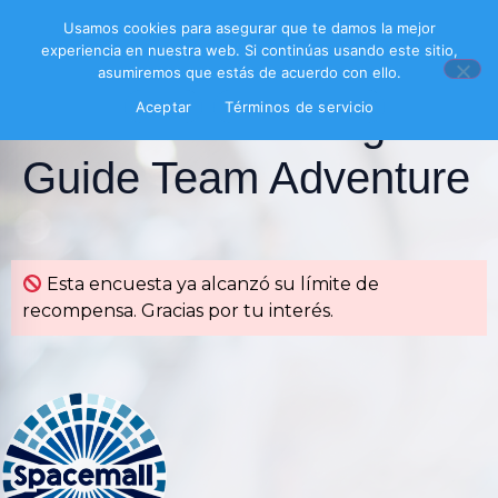
Usamos cookies para asegurar que te damos la mejor
experiencia en nuestra web. Si continúas usando este sitio,
asumiremos que estás de acuerdo con ello.
Aceptar
Términos de servicio
Encuesta Trekking
Guide Team Adventure
Esta encuesta ya alcanzó su límite de
recompensa. Gracias por tu interés.