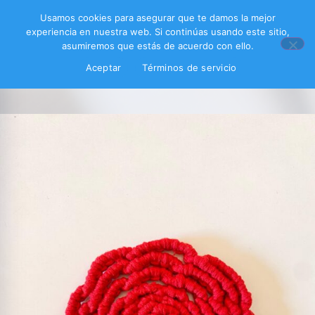
Usamos cookies para asegurar que te damos la mejor
experiencia en nuestra web. Si continúas usando este sitio,
asumiremos que estás de acuerdo con ello.
Aceptar
Términos de servicio