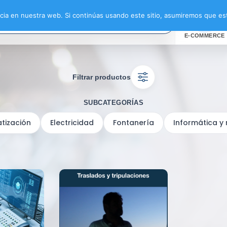
ia en nuestra web. Si continúas usando este sitio, asumiremos que est
E-COMMERCE
Filtrar productos
SUBCATEGORÍAS
tización
Electricidad
Fontanería
Informática y