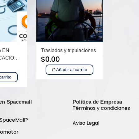
 EN
Traslados y tripulaciones
$
0.00
CACIO…
Añadir al carrito
carrito
 en Spacemall
Política de Empresa
Términos y condiciones
 SpaceMall?
Aviso Legal
romotor