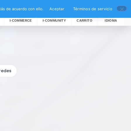
ás de acuerdo con ello.
Aceptar
Términos de servicio
Buscar
I-COMMERCE
I-COMMUNITY
CARRITO
IDIOMA
 redes