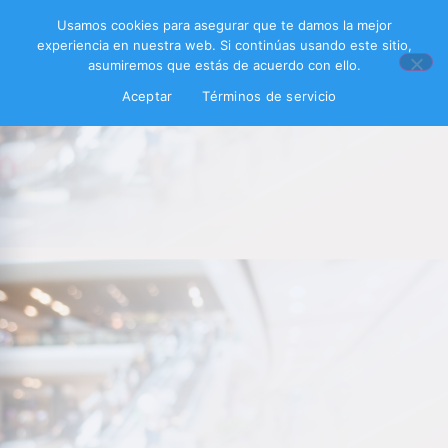
Usamos cookies para asegurar que te damos la mejor
experiencia en nuestra web. Si continúas usando este sitio,
asumiremos que estás de acuerdo con ello.
Aceptar
Términos de servicio